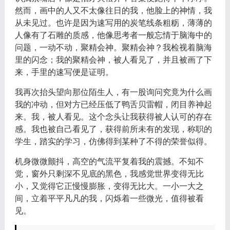
然而，画中的人又不太像往日的我，他脸上的神情，我
从未见过。也许是因为速写用的炭笔线条粗粝，薄薄的
人像有了石雕的质感，他像思考者一般忘情于脑海中的
问题，一动不动，聚精会神。聚精会神？我检视着脑海
里的闪念；我的聚精会神，被人看见了，并且被画了下
来，手里的速写便是证明。
我再次抬头望向那位陌生人，有一股询问究竟为什么画
我的冲动，但对方已经压低了鸭舌贝雷帽，闭目养神起
来。我，被人看见。这个念头让我获得被人认可的存在
感。我也被自己看见了，获得前所未有的发现，称职的
学生，踏实的学习，仿佛得到某种了不得的荣誉似得。
机身微微颤抖，高空的气流平复着我的震撼。不知不
觉，窗外只剩深不见底的黑色，我感觉世界变得无比
小，又觉得它正慢慢膨胀，变得无比大。一小一大之
间，立着平平凡凡的我，闪烁着一些微光，值得被看
见。