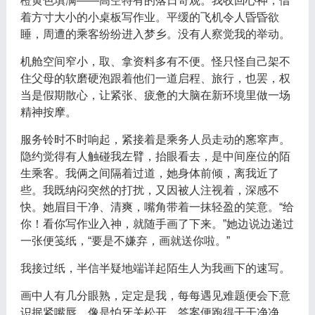
橙黄色填满——高空特有的落日奇观。我收回心神，借
着方寸大小的小桌板写作业。平缓的飞机令人昏昏欲
睡，周遭的乘客纷纷进入梦乡。没有人察觉我的举动。
机舱空间窄小，取、拿资料多有不便。怪只怪自己架不
住父母的软磨硬泡跟着他们一道启程、旅行，也罢，权
当是假期散心，让紧张、疲惫的大脑在新环境里做一场
精神按摩。
服务铃时不时响起，紧接着是乘务人员走动的窸窣声。
隐约觉得有人触碰我左臂，抬眼看去，是中间座位的陌
生乘客。我俩之间隔着过道，她身体前倾，离我近了
些。我既纳闷突然的打扰，又因被人注视着，深感不
快。她眉目干净、清爽，嘴角带着一抹轻盈的笑意。“给
你！看你写作业入神，就随手画了下来。”她边说边递过
一张便笺纸，“要是不嫌弃，画就送你啦。”
我接过纸，半信半疑地端详起陌生人为我画下的速写。
画中人有几分眼熟，定定是我，每每遇见难题便会下意
识抿紧嘴唇，像是怕牙关松开，答案便跑得干干净净。