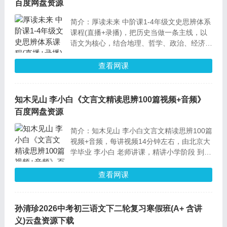
百度网盘资源
简介：厚读未来 中阶课1-4年级文史思辨体系
课程(直播+录播)，把历史当做一条主线，以
语文为核心，结合地理、哲学、政治、经济这
些广泛的人文科学，从 深入读 到 高级写，讲
素养和应试完美结合。
查看网课
知木见山 李小白《文言文精读思辨100篇视频+音频》
百度网盘资源
简介：知木见山 李小白文言文精读思辨100篇
视频+音频，每讲视频14分钟左右，由北京大
学毕业 李小白 老师讲课，精讲小学阶段 到
高中阶段 必学的文言文篇目，通过四步高效
学习法：听懂、读懂、抓字词、勤练习，稳扎
查看网课
稳打，提升各阶段文言文能力。
孙清珍2026中考初三语文下二轮复习寒假班(A+ 含讲
义)云盘资源下载