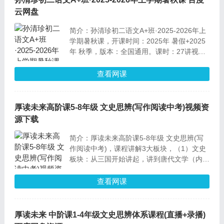
云网盘
简介：孙清珍初二语文A+班·2025-2026年上
学期暑秋课，开课时间：2025年 暑假+2025
年 秋季，版本：全国通用。课时：27讲视频
+电子讲义，难度：A+班
查看网课
厚读未来高阶课5-8年级 文史思辨(写作阅读中考)视频资
源下载
简介：厚读未来高阶课5-8年级 文史思辨(写
作阅读中考)，课程讲解3大板块，（1）文史
板块：从三国开始讲起，讲到唐代文学（内容
深度与中阶不同，更符合高年级认知）、
（2）写作板块：5-6年级为小初衔接，7-8年
查看网课
级为目标中考。（3）阅读理解板块：精准分
析题目，掌握应试技巧。
厚读未来 中阶课1-4年级文史思辨体系课程(直播+录播)