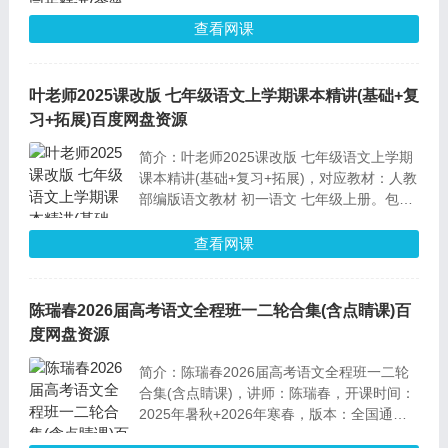
容：课文讲解、课后题、各单元语文园地。
查看网课
叶老师2025课改版 七年级语文上学期课本精讲(基础+复
习+拓展)百度网盘资源
简介：叶老师2025课改版 七年级语文上学期
课本精讲(基础+复习+拓展)，对应教材：人教
部编版语文教材 初一语文 七年级上册。包含
内容：小升初真题模拟、七年级上语文课本精
讲（人教部编）、各单元重点文章内容复习、
查看网课
期中期末复习、7年级上语基知识链接、课外
阅读专项实战训练。
陈瑞春2026届高考语文全程班一二轮合集(含点睛课)百
度网盘资源
简介：陈瑞春2026届高考语文全程班一二轮
合集(含点睛课)，讲师：陈瑞春，开课时间：
2025年暑秋+2026年寒春，版本：全国通用
版，单纯视频课。