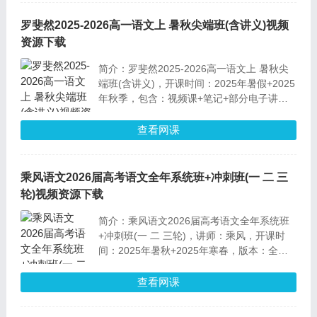
罗斐然2025-2026高一语文上 暑秋尖端班(含讲义)视频
资源下载
简介：罗斐然2025-2026高一语文上 暑秋尖
端班(含讲义)，开课时间：2025年暑假+2025
年秋季，包含：视频课+笔记+部分电子讲
义。版本：全国通用版，课程难度：尖端班
目标双一流。暑秋课内容：暑假重点放在初高
查看网课
语文科目知识衔接，学习四大必考文本的长文
本阅读方法。秋季学习12个基础题型和必考
题型的解题大招。
乘风语文2026届高考语文全年系统班+冲刺班(一 二 三
轮)视频资源下载
简介：乘风语文2026届高考语文全年系统班
+冲刺班(一 二 三轮)，讲师：乘风，开课时
间：2025年暑秋+2025年寒春，版本：全国
通用版，不包含电子讲义。内容包括：系统班
和冲刺班，系统班注重基础能力训练，涉及基
查看网课
础巩固、语用、大阅读、古诗文和作文等专
题，冲刺班则针对高三最后阶段，解决新题、