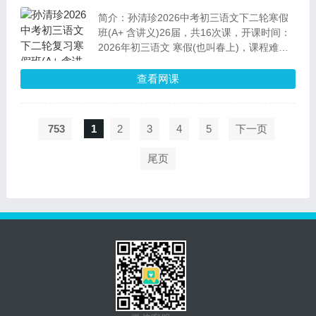
简介：孙清珍2026中考初三语文下二轮寒假
班(A+ 含讲义)26届，共16次课，开课时间：
2026年初三语文 寒假(也叫春上)，课程难
度：尖端A+，版本：全国通用。初三体系之
第二阶段复习，复合主题，高难题型讲解，专
查看网课
项训练
753
1
2
3
4
5
下一页
尾页