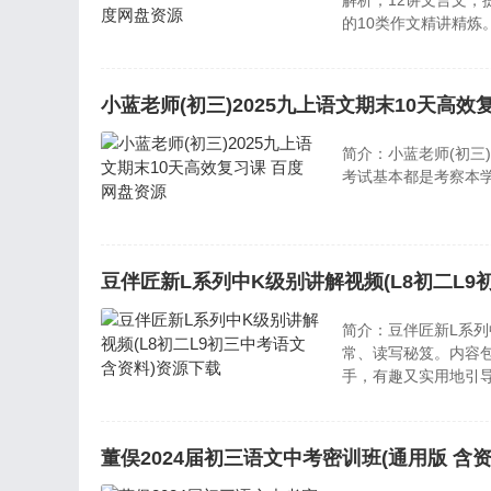
解析；12讲文言文，
的10类作文精讲精炼
小蓝老师(初三)2025九上语文期末10天高效
简介：小蓝老师(初三
考试基本都是考察本
豆伴匠新L系列中K级别讲解视频(L8初二L9
简介：豆伴匠新L系列
常、读写秘笈。内容
手，有趣又实用地引
力、感悟力和共情力
董俣2024届初三语文中考密训班(通用版 含