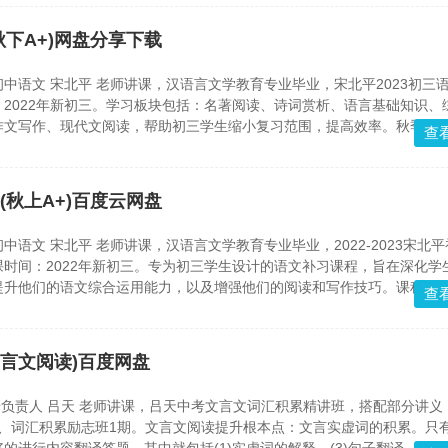
秋下A+)网盘分享下载
中语文 宋北平 老师讲课，汉语言文学教育专业毕业，宋北平2023初三
2022年新初三。学习板块包括：名著阅读、诗词赏析、语言基础知识、
作文写作、现代文阅读，帮助初三学生缩小复习范围，提高效率。秋季班
查
读题型、100%议论文阅读最难题型、70%作文类型和范文，并且进行阅
考带你50%...
(秋上A+)百度云网盘
中语文 宋北平 老师讲课，汉语言文学教育专业毕业，2022-2023宋北
时间：2022年新初三。专为初三学生设计的语文补习课程，旨在深化学
提升他们的语文综合运用能力，以及增强他们的阅读和写作技巧。课程内
查
非连续性文本、文言文阅读、记叙文阅读、议论文写作等多个领域。此外
诗选进行了重点解读...
文言文阅读)百度网盘
研负责人 吕天 老师讲课，吕天中考文言文词汇积累精讲班，搭配部分讲义
期、词汇积累励志班1期。文言文阅读提升根本点：文言实虚词的积累。只