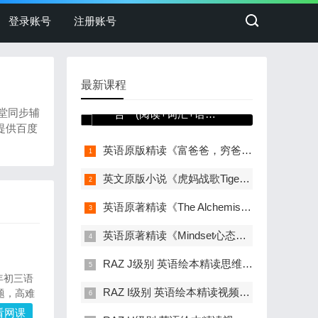
登录账号
注册账号
最新课程
Nico英语外刊精读课三
堂同步辅
合一(阅读+词汇+语法)
提供百度
视频课 百度网盘资源
英语原版精读《富爸爸，穷爸爸》英文视频讲解 网盘资源下载
英文原版小说《虎妈战歌Tiger Mothe上下册》英文视频讲解 百度网盘资源
英语原著精读《The Alchemist 牧羊少年的奇幻旅游》视频精讲 网盘资源下载
英语原著精读《Mindset心态》258讲完整视频 百度网盘资源
RAZ J级别 英语绘本精读思维课(外教版)百度网盘资源
年初三语
RAZ I级别 英语绘本精读视频课(外教授课版)云网盘资源
题，高难
看网课