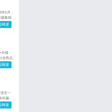
3年5月，
考题集锦
文阅读、
看网课
，通过语
确保学生
+尖端
社会热点
驾护航。
看网课
语语文一
缺补漏、
划重点和
看网课