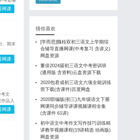
中考必备
看网课
猜你喜欢
[学而思]魏桂双初三语文上学期综
分。期末
合辅导直播网课(中考复习 含讲义)
网盘资源
看网课
董俣2024届初三语文中考密训班
(通用版 含资料)云盘资源下载
2020包君成初三语文六项全能训练
营下载(含课件)百度网盘
中考文
2020部编版(初三)九年级语文下册
家作品入
网课同步辅导讲课视频课程全集
理解能
看网课
(含课件 61讲)
初中语文中考作文写作技巧训练精
讲教学视频课程(19讲精选 动画版)
网盘资源