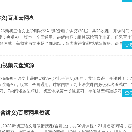
讲义)百度云网盘
2026新初三语文上学期秋季A+班(含电子讲义)26届，共25次课，开课时间：
度：尖端A+，版本：全国通用。讲解内容：继续深挖写作主题、积累写作
诗歌体裁，高频古诗文主题全面总结，各类古诗文题型精细拆解。语言基础
查
义)视频云盘资源
2026新初三语文上暑假尖端A+(含电子讲义)26届，共18次课，开课时间：2
：尖端A+，版本：全国通用。讲解内容：九上语文课内必读和名著精讲、
学习、7类阅读题型精讲、初三体系第一阶段复习、单项题型精准练习。四
查
优化法，学习升格模版，作文创新思路讲解....等等
(含讲义)百度网盘资源
九2025新初三语文暑假衔接课(含讲义)，共56讲课程：21讲名著阅读，