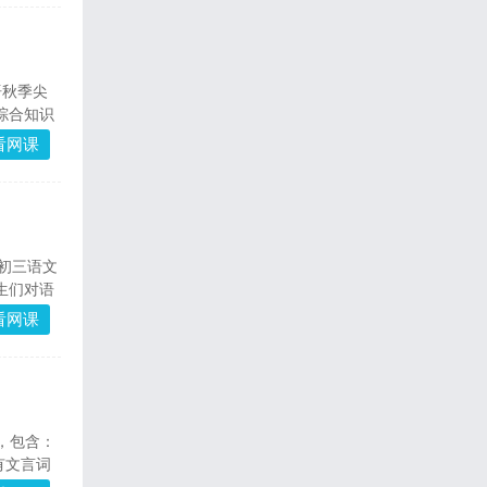
语秋季尖
综合知识
讲到初中
看网课
读和写动作
平初三语文
生们对语
容广泛，
看网课
，课程还
，包含：
有文言词