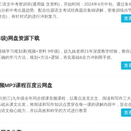
三语文中考密训班(通用版 含资料)，开始时间：2024年4月中旬。通过各
结分析中考出题趋势。配合往届语文考试经典题目集锦讲解，密卷训练(6
突击)，有针对式的进行冲刺复习。
查
年级)网盘资源下载
秘籍学习规划课(视频+资料 9年级)，赵九妹老师21年深度教学经验，教
确的学习方法，规划+方法+逻辑，夯实基础&全力冲刺两手抓。
查
频MP3课程百度云网盘
(初三)九年级全年同步授课音频课程，以重点攻克古文、阅读和写作三
基础从课文出发，将阅读和写作知识点贯穿在每一课的讲解内容中，旨在
的语文核心能力，并以高效和科学的方式进行教育
查