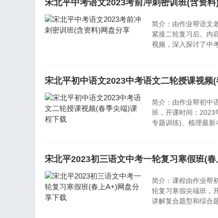
宋北平中考语文2023考前冲刺密训班(含资料
简介：由作业帮语文老
紧接二轮复习后。内
视频，深入探讨了中
现代文阅读以及社会
文学科临考技巧的讲
能够在中考中取得优
宋北平初中语文2023中考语文二轮授课视频
简介：由作业帮初中语
班，开课时间：202
专题训练)、梳理最新
宋北平2023初三语文中考一轮复习寒假班(春
简介：课程由作业帮初
轮复习寒假尖端班，开
讲解复合题型和综合
文言文虚词易错点、讲