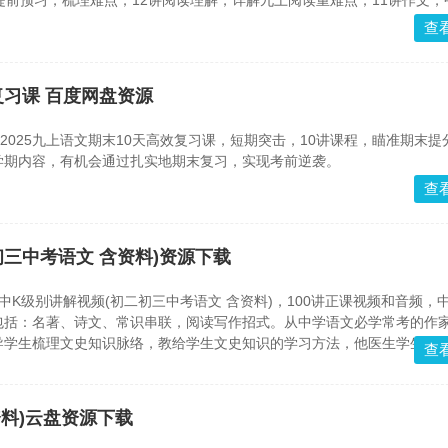
提前预习，梳理难点；12讲阅读理解，详解九上阅读重难点；11讲作文，
。
查
复习课 百度网盘资源
)2025九上语文期末10天高效复习课，短期突击，10讲课程，瞄准期末提
学期内容，有机会通过扎实地期末复习，实现考前逆袭。
查
初三中考语文 含资料)资源下载
中K级别讲解视频(初二初三中考语文 含资料)，100讲正课视频和音频，
包括：名著、诗文、常识串联，阅读写作招式。从中学语文必学常考的作
导学生梳理文史知识脉络，教给学生文史知识的学习方法，他医生学生的
查
。
资料)云盘资源下载