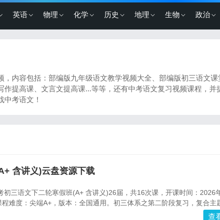
英语
物理
化学
历史
地理
生物
政治
频，内容包括：部编版九年级语文教学视频大全、部编版初三语文课
作提高课、文言文提高课...等等，还有中考语文复习视频课程，并
战中考语文！
A+ 含讲义)云盘资源下载
考初三语文下二轮寒假班(A+ 含讲义)26届，共16次课，开课时间：2026
，课程难度：尖端A+，版本：全国通用。初三体系之第二阶段复习，复合主
查