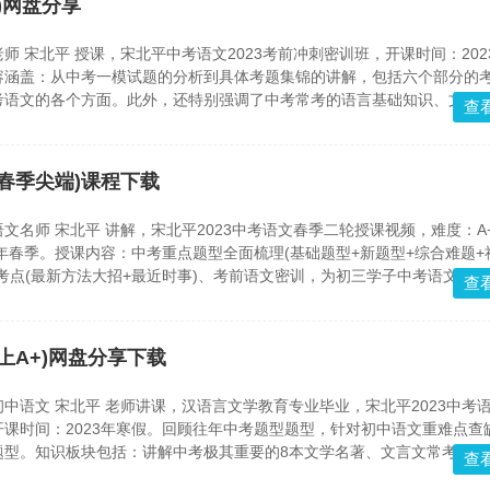
)网盘分享
师 宋北平 授课，宋北平中考语文2023考前冲刺密训班，开课时间：202
容涵盖：从中考一模试题的分析到具体考题集锦的讲解，包括六个部分的
考语文的各个方面。此外，还特别强调了中考常考的语言基础知识、文言
查
热点作文的高频题型，旨在帮助学生掌握考试技巧，提高答题效率。最后
解，进一步增强学生的应试能力。整个课程通过系统的讲解和实战演练，
异成绩。
(春季尖端)课程下载
文名师 宋北平 讲解，宋北平2023中考语文春季二轮授课视频，难度：A
3年春季。授课内容：中考重点题型全面梳理(基础题型+新题型+综合难题+
考点(最新方法大招+最近时事)、考前语文密训，为初三学子中考语文保
查
上A+)网盘分享下载
中语文 宋北平 老师讲课，汉语言文学教育专业毕业，宋北平2023中考
课时间：2023年寒假。回顾往年中考题型题型，针对初中语文重难点查
题型。知识板块包括：讲解中考极其重要的8本文学名著、文言文常考类型
查
解中考2类重难点作文类型(文化类和想象类)...