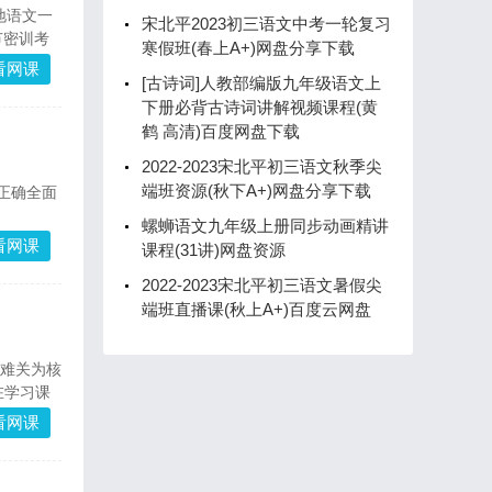
地语文一
宋北平2023初三语文中考一轮复习
节密训考
寒假班(春上A+)网盘分享下载
看网课
[古诗词]人教部编版九年级语文上
下册必背古诗词讲解视频课程(黄
鹤 高清)百度网盘下载
2022-2023宋北平初三语文秋季尖
端班资源(秋下A+)网盘分享下载
你正确全面
螺蛳语文九年级上册同步动画精讲
看网课
课程(31讲)网盘资源
2022-2023宋北平初三语文暑假尖
端班直播课(秋上A+)百度云网盘
大难关为核
在学习课
看网课