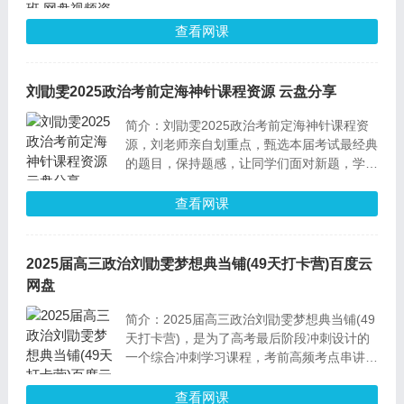
治已知所有题型的做题方法(七本书，八个专
题的做题思维全部覆盖)。3、破解高考底层命
查看网课
题规律的选择题通用技巧(快速学会高考中的
专题辨析+命题密码)。
刘勖雯2025政治考前定海神针课程资源 云盘分享
简介：刘勖雯2025政治考前定海神针课程资
源，刘老师亲自划重点，甄选本届考试最经典
的题目，保持题感，让同学们面对新题，学会
解答。考前必刷选择题讲解（中特、经济、政
治、文化、哲学、法律、国际、逻辑），考前
查看网课
大题必刷（经济、政治、文化、哲学、国际、
逻辑、法律）
2025届高三政治刘勖雯梦想典当铺(49天打卡营)百度云
网盘
简介：2025届高三政治刘勖雯梦想典当铺(49
天打卡营)，是为了高考最后阶段冲刺设计的
一个综合冲刺学习课程，考前高频考点串讲，
开课时间：2025年4月14日-6月1日，共七周
时间，利用碎片时间学习，平均每天一个时政
查看网课