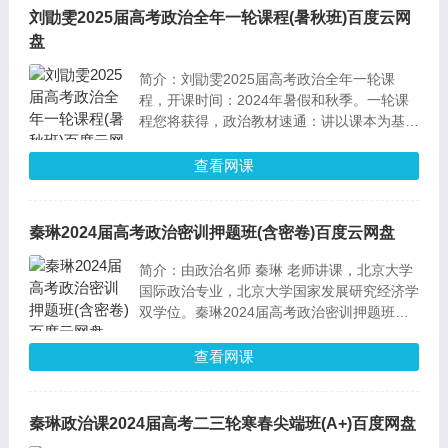
刘勖雯2025届高考政治全年一轮课程(暑秋班)百度云网
盘
简介：刘勖雯2025届高考政治全年一轮课
程，开课时间：2024年暑假和秋季。一轮课
程您将获得，政治教材速通：讲以课本为基
础，带你快速从0到入门学习，适合为基础薄
弱的学员。高考政治已知所有题型的做题方
查看网课
法：新高考七本书，八个专题的做题思维全部
覆盖。高考破解底层命题规律的选择题通用技
巧：快速学会近10年高考中专题辨析和命题
秦琳2024届高考政治密训押题班(含密卷)百度云网盘
密码。核心提分技巧：政治答题基本法+八大
专题主题大题方法，政治选择题通用技巧+选
简介：由政治名师 秦琳 老师讲课，北京大学
择题考点单位化讲解。
国际政治专业，北京大学国家发展研究经济学
双学位。秦琳2024届高考政治密训押题班。
原创密卷：结合24年最新时政热点和最新模
考，覆盖多卷型和多题型的综合试题。直接讲
查看网课
解：各个模块重点知识、核心话术、题型技巧
和时政解读。视频课程：重点基础知识补充讲
解，基础典型题演练。
秦琳政治课2024届高考二三轮寒春尖端班(A+)百度网盘