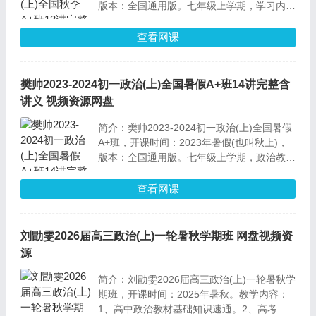
版本：全国通用版。七年级上学期，学习内
容：系统学习解题思路，培养学科思维和解题
方法，分析材料、解决问题的能力。端正对法
查看网课
律的认识、树立好正确的价值观。
樊帅2023-2024初一政治(上)全国暑假A+班14讲完整含
讲义 视频资源网盘
简介：樊帅2023-2024初一政治(上)全国暑假
A+班，开课时间：2023年暑假(也叫秋上)，
版本：全国通用版。七年级上学期，政治教学
内容：自我认识与人际关系价值观，了解政治
与生活的紧密联系，正确认识学习和自己，学
查看网课
习处理不同人际关系的方法，如何正确价值观
看待生命的意义。熟悉常见政治选择题类型，
学习解题方法。
刘勖雯2026届高三政治(上)一轮暑秋学期班 网盘视频资
源
简介：刘勖雯2026届高三政治(上)一轮暑秋学
期班，开课时间：2025年暑秋。教学内容：
1、高中政治教材基础知识速通。2、高考政