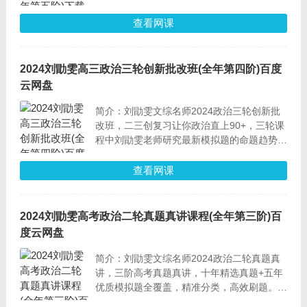
路串讲(材料解读题与小论文做题方法等)、考
前选择题技巧串讲(代入验证、目的型设问、
查看网课
主客型设问等)、考前高频高点串讲(政策、基
层治理、教育、制度、社会保障等)
2024刘勖雯高三政治三轮创新批改班(全年第四阶)百度
云网盘
简介：刘勖雯文综名师2024政治三轮创新批
改班，二三创复习让你政治直上90+，三轮课
程中刘勖雯老师研究最新模拟题的命题趋势，
教会学生如何解决解决创新题，遇到创新题也
能拿到比比人更高分数。有针对的试卷批改及
查看网课
分析，精准提分。
2024刘勖雯高考政治二轮真题真讲课程(全年第三阶)百
度云网盘
简介：刘勖雯文综名师2024政治二轮真题真
讲，三阶高考真题真讲，十年精选真题+五年
优质模拟题全覆盖，精准分类，高效刷题。母
题选自2022，2023已经公布所有真题，其中