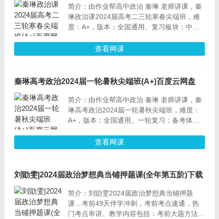
简介：由作业帮高中政治 秦琳 老师讲课，秦
琳政治课2024届高考二三轮寒春尖端班，难
度：A+，版本：全国通用。复习板块：中特
+经济+政治、文哲+选必修，知识点系统拔高
拓展，紧贴高考刷题，讲解题型技巧。
查看网课
秦琳高考政治2024届一轮暑秋尖端班(A+)百度云网盘
简介：由作业帮高中政治 秦琳 老师讲课，秦
琳高考政治2024届一轮暑秋尖端班，难度：
A+，版本：全国通用。一轮复习：备考体系
搭建+重点提炼+题型技巧+时政热点对接。内
容涵盖：高中政治必修2 至 4、选必修1 至
查看网课
3、经济、政治、哲学与文化、国政经、法
律、逻辑。
刘勖雯|2024届政治梦想典当铺押题课(全年第五阶)下载
简介：刘勖雯2024届政治梦想典当铺押题
课，考前49天伴学冲刺，考前考点速通，热
门考点串讲。教学内容包括：考前大题方法思