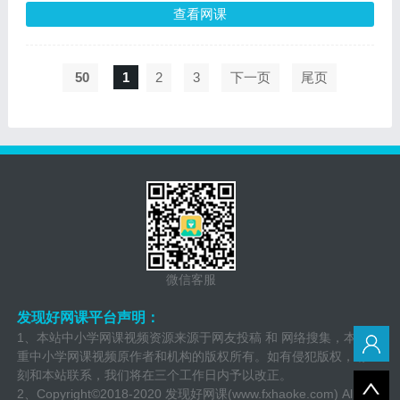
包含：全国甲卷、全国乙卷，新课标过度卷
查看网课
子，北京卷，山东卷，广东卷，天津卷，湖北
卷...等等
50
1
2
3
下一页
尾页
微信客服
发现好网课平台声明：
1、本站中小学网课视频资源来源于网友投稿 和 网络搜集，本站尊
重中小学网课视频原作者和机构的版权所有。如有侵犯版权，请立
刻和本站联系，我们将在三个工作日内予以改正。
2、Copyright©2018-2020 发现好网课(www.fxhaoke.com) All