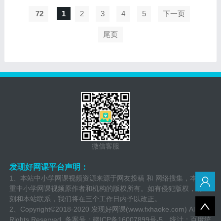
72
1
2
3
4
5
下一页
尾页
微信客服
发现好网课平台声明：
1、本站中小学网课视频资源来源于网友投稿 和 网络搜集，本站尊
重中小学网课视频原作者和机构的版权所有。如有侵犯版权，请立
刻和本站联系，我们将在三个工作日内予以改正。
2、Copyright©2018-2020 发现好网课(www.fxhaoke.com) All
Rights Reserved. 备案号：
赣ICP备16007899号-5
，统计：百度统