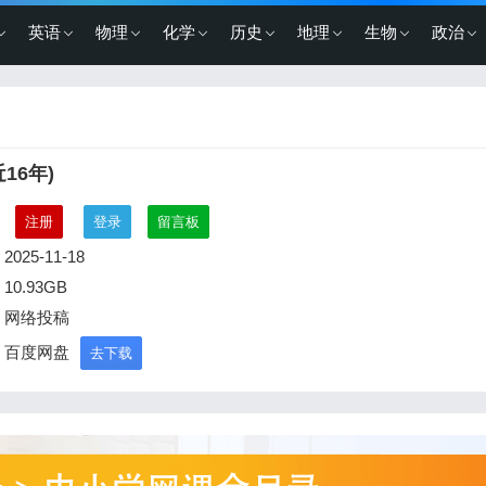
英语
物理
化学
历史
地理
生物
政治
16年)
：
注册
登录
留言板
2025-11-18
10.93GB
：网络投稿
：百度网盘
去下载