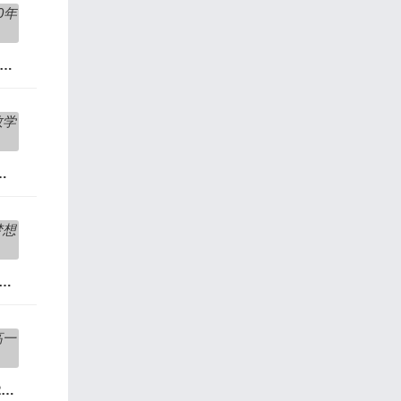
子化学2023网课资源10年高考真题精选讲解
数学(上)一轮暑秋复习网课
数学2024届梦想典当铺押题课(视频+资料)
赵礼显数学2026届高一数学(下)2024年寒假课