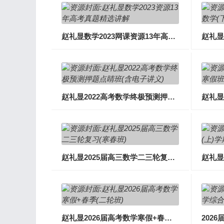
赵礼显数学2023网课资源13年高考真题精选讲解
赵礼显2022高考数学终极预测押题点睛班(含电子讲义)
赵礼显2025届高三数学二三轮复习(寒春班)
赵礼显2026届高考数学寒假+春季课(二轮班)