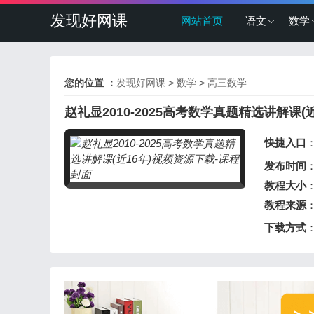
发现好网课
网站首页
语文
数学
您的位置 ：
发现好网课
>
数学
>
高三数学
赵礼显2010-2025高考数学真题精选讲解课(近
快捷入口
发布时间
：
教程大小
：
教程来源
下载方式