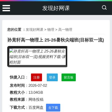
发现好网课
您的位置 ：
发现好网课
>
物理
>
高一物理
孙竟轩高一物理上 25-26暑秋尖端班(目标双一流)
快捷入口
：
注册
登录
留言板
发布时间
：2026-07-02
教程大小
：13.04GB
教程来源
：网络投稿
下载方式
：百度网盘
去下载