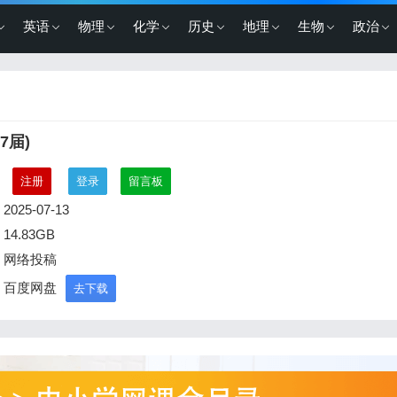
英语
物理
化学
历史
地理
生物
政治
7届)
：
注册
登录
留言板
2025-07-13
14.83GB
：网络投稿
：百度网盘
去下载