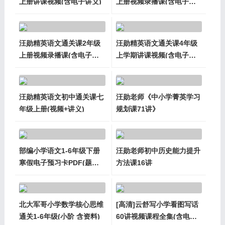
上册讲课视频(含电子讲义)
上册视频录播课(含电子讲
义)
汪勋精英语文通关课2年级
汪勋精英语文通关课4年级
上册视频录播课(含电子讲
上学期讲课视频(含电子讲
义)
义)
汪勋精英语文初中通关课七
汪勋老师《中小学菁英学习
年级上册(视频+讲义)
规划课71讲》
部编小学语文1-6年级下册
汪勋老师初中历史能力提升
寒假电子预习卡PDF(题目
方法课16讲
+答案)
北大军哥小学数学核心思维
[高清]云舒写小学看图写话
通关1-6年级(小阶 含资料)
60讲视频课程全集(含电子