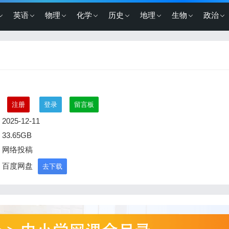
英语
物理
化学
历史
地理
生物
政治
：
注册
登录
留言板
2025-12-11
33.65GB
：网络投稿
：百度网盘
去下载