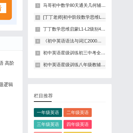
马哥初中数学80天通关几何辅助线80讲全(含电子讲义)
[丁丁老师]初中阶段数学思维L7-L8学习视频合集(含电子讲义)
丁丁数学思维启蒙L1-L2级别40讲(视频+讲义+作业)
《初中英语语法与词汇2000题 单项训练篇》教辅讲解课
初中英语星级训练初三中考全册同步讲解(阅读+完型)
语 高阶
初中英语星级训练八年级教辅同步讲解课40节(阅读+完型)
题逻辑
栏目推荐
一年级英语
二年级英语
三年级英语
四年级英语