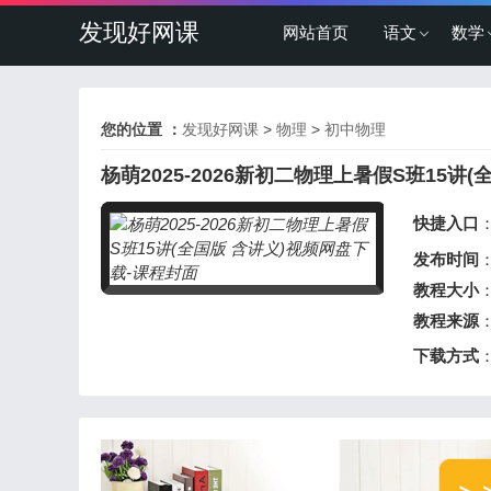
发现好网课
网站首页
语文
数学
您的位置 ：
发现好网课
>
物理
>
初中物理
杨萌2025-2026新初二物理上暑假S班15讲(
快捷入口
发布时间
：
教程大小
：
教程来源
下载方式