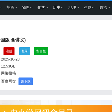
英语
物理
化学
历史
地理
生物
政治
全国版 含讲义)
：
注册
登录
留言板
2025-10-28
12.53GB
：网络投稿
：百度网盘
去下载