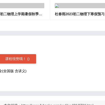
杨佳文初二物理上学期暑假秋季联报班
杜春雨
课程很赞哦！
(
)
全(全国版 含讲义)