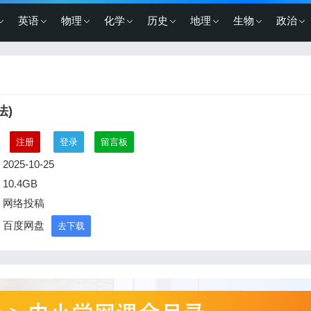
英语
物理
化学
历史
地理
生物
政治
法)
：
注册
登录
留言板
2025-10-25
10.4GB
：网络投稿
：百度网盘
去下载