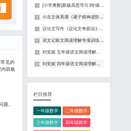
[小学奥数]新版高思导引3年级视频讲解教程(含资料)
小古文体系课《诸子精神进阶基础版教学》视频+音频
议论文写作《议论文奇葩说1-2-3季合集音频讲解》mp3资源
语文记叙文阅读理解专项训练视频课(入门+提高+高手)
刘安妮 五年级语文阅读理解实战演练100篇全讲
们常见的
刘安妮 四年级语文阅读理解实战演练60篇
程内容板
栏目推荐
问题。
一年级数学
二年级数学
三年级数学
四年级数学