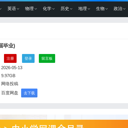
英语
物理
化学
历史
地理
生物
政治
届毕业)
：
注册
登录
留言板
2026-05-13
9.97GB
：网络投稿
：百度网盘
去下载