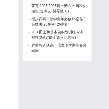
张亮 2025-2026高一英语上 暑秋尖
端班(含讲义+随堂练习)
祖少磊高一数学全年必修1&必修2
尖端班(25暑秋+26寒春)
2026爵士舞基本功实战训练82讲
视频(0基础爵士舞入门教程)
罗斐然2026高一语文下学期寒春尖
端班