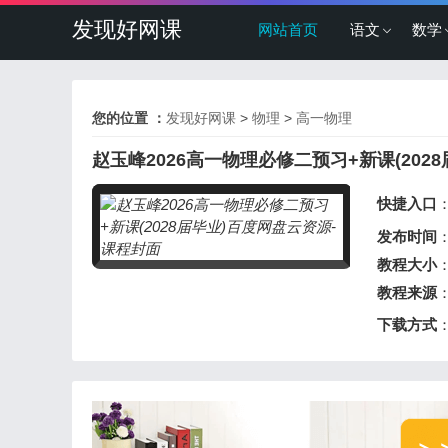
发现好网课
网站首页
语文
数学
您的位置 ：
发现好网课
>
物理
>
高一物理
赵玉峰2026高一物理必修二预习+新课(2028
快捷入口
发布时间
：
教程大小
：
教程来源
下载方式