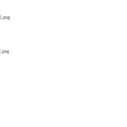
png
png