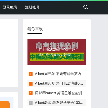
登录账号
注册账号
猜你喜欢
赵玉峰2026高考物理必
刷中档选择题大题特训
(含电子讲义)
Albert周邦琴 不走弯路学英语21讲音频课(MP3资源268M)
Albert周邦琴 热门TED演讲6篇30天听力计划(音频MP3)
周邦琴/Albert 英语思维全能训练营26周课程(课件+练习)
Albert老师 老友记学英语100讲音频MP3听说训练(含讲义)