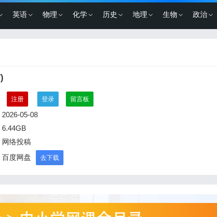
英语
物理
化学
历史
地理
生物
政治
)
：
注册
登录
留言板
2026-05-08
6.44GB
：网络投稿
：百度网盘
去下载