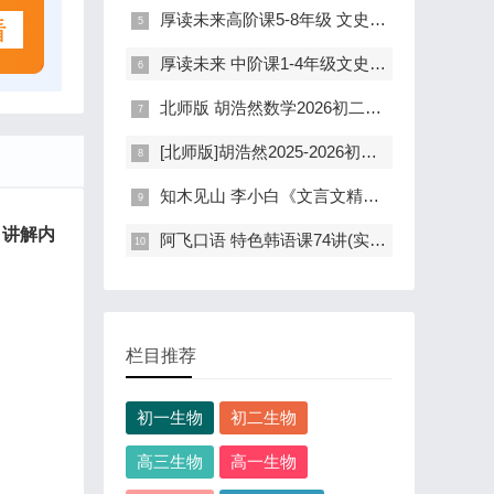
厚读未来高阶课5-8年级 文史思辨(写作阅读中考)
厚读未来 中阶课1-4年级文史思辨体系课程(直播+录播)
北师版 胡浩然数学2026初二下学期寒假A+(含讲义)
[北师版]胡浩然2025-2026初二数学上秋季A+(含讲义)
知木见山 李小白《文言文精读思辨100篇视频+音频》
，
讲解内
阿飞口语 特色韩语课74讲(实用高效韩语学习)
栏目推荐
初一生物
初二生物
高三生物
高一生物