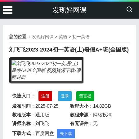
发现好网课
您的位置 ：
发现好网课
>
英语
>
初一英语
刘飞飞2023-2024初一英语(上)暑假A+班(全国版)
快捷入口
：
注册
登录
留言板
发布时间
：2025-07-25
教程大小
：14.82GB
教程版本
：通用版
教程来源
：网络投稿
讲师名称
：刘飞飞
有无课件
：无
下载方式
：百度网盘
去下载