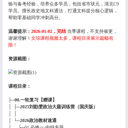
验与备考经验，培养众多学员，包括省市状元，清北C9
学员。擅长政史地文科通法，打通文科提分核心逻辑，
帮助零基础同学冲刺高分。
温馨提示：
2026-01-02，完结
当季课程，不支持催更，
谢谢理解！
文综课程视频太多，课程目录展示篇幅有
限！
资源截图：
课程目录：
├─00.一轮复习【赠课】
│ ├─2025刘勖雯政治大题训练营（国庆版）
│ │
│ └─2026政治教材速通
│ ├─01.必修一·中特专题