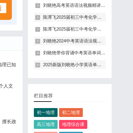
刘晓艳高考英语语法视频精讲38节(不就是高考英语语法吗)
陈潭飞2025届初三中考化学培训春季S班(通用版 一二三轮)
陈潭飞2025届初三中考化学寒假S班教程(通用版 春上)
刘晓艳2024中考英语语法视频精讲(初中英语语法课)
刘晓艳带你背诵中考英语单词1500视频课
地理已知
2025新版刘晓艳小学英语单词记忆法视频课(通用版)
个人文
栏目推荐
初一地理
初二地理
。擅长政
高三地理
地理综合课