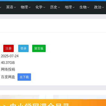
英语
物理
化学
历史
地理
生物
政治
：
注册
登录
留言板
2025-07-24
40.37GB
：网络投稿
：百度网盘
去下载