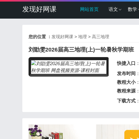
发现好网课
网站首页
语文
数学
您的位置 ：
发现好网课
>
地理
>
高三地理
刘勖雯2026届高三地理(上)一轮暑秋学期班
快捷入口
发布时间
：
教程大小
：
教程来源
下载方式