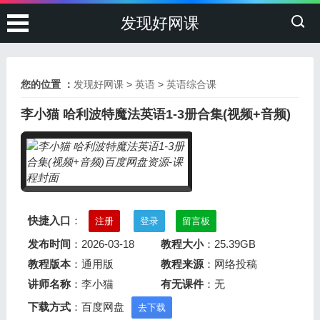
发现好网课
您的位置 ：
发现好网课
>
英语
>
英语综合课
李小猫 哈利波特魔法英语1-3册合集(视频+音频)
快捷入口
：
注册
登录
留言板
发布时间
：2026-03-18
教程大小
：25.39GB
教程版本
：通用版
教程来源
：网络投稿
讲师名称
：李小猫
有无课件
：无
下载方式
：百度网盘
去下载