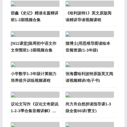
邵鑫《史记》精读名篇精讲
《哈利波特1》英文原版阅
班1-3期视频合集
读精讲导读视频课程
[N11课堂]陈周初中语文作
猫博士|用思维导图读绘本
文突围班1-3期视频合集
音频资源(1-3年级)
小学数学1-3年级计算能力
张海霞哈利波特原版英文阅
培养提升训练视频课程
读视频精讲(电子书)
议论文写作《议论文奇葩说
尚方舟自然拼读指导课1-3
1-2-3季合集音频讲解》
级全套86讲(曹文)
mp3资源