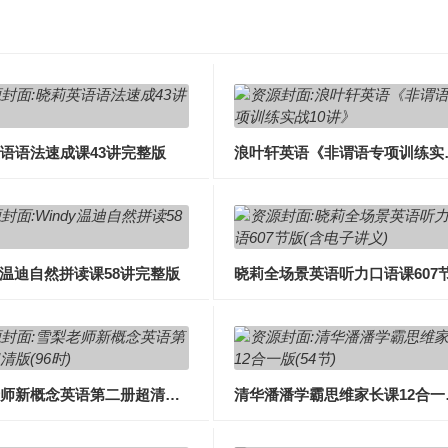
语语法速成课43讲完整版
浪叶轩英语
dy温迪自然拼读课58讲完整版
雪梨老师新概念英语第二册超清完整版(96课时)
清华潘潘