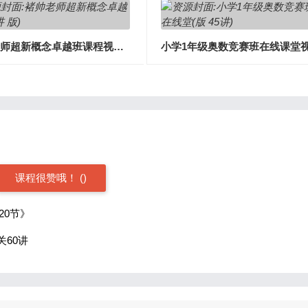
褚帅老师超新概念卓越班课程视频(24讲 完整版)
课程很赞哦！
(
)
20节》
关60讲