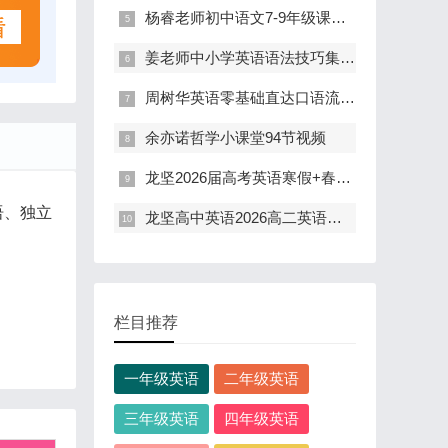
杨睿老师初中语文7-9年级课内文言文精讲(含电子讲义)
姜老师中小学英语语法技巧集训课程(114节 含资料)
周树华英语零基础直达口语流利201节全集(含电子讲义)
余亦诺哲学小课堂94节视频
龙坚2026届高考英语寒假+春季课(二三轮)
语、独立
龙坚高中英语2026高二英语下学期寒春班
栏目推荐
一年级英语
二年级英语
三年级英语
四年级英语