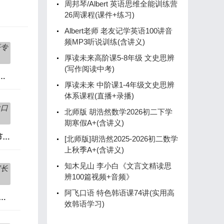
周邦琴/Albert 英语思维全能训练营
26周课程(课件+练习)
Albert老师 老友记学英语100讲音
频MP3听说训练(含讲义)
厚读未来高阶课5-8年级 文史思辨
(写作阅读中考)
《非谓语专项训练实战课10讲》
厚读未来 中阶课1-4年级文史思辨
体系课程(直播+录播)
北师版 胡浩然数学2026初二下学
期寒假A+(含讲义)
晓莉全场景英语听力口语课607节完整版(含电子讲义)
[北师版]胡浩然2025-2026初二数学
上秋季A+(含讲义)
知木见山 李小白《文言文精读思
辨100篇视频+音频》
阿飞口语 特色韩语课74讲(实用高
学霸思维家长课12合一完整版(54节)
效韩语学习)