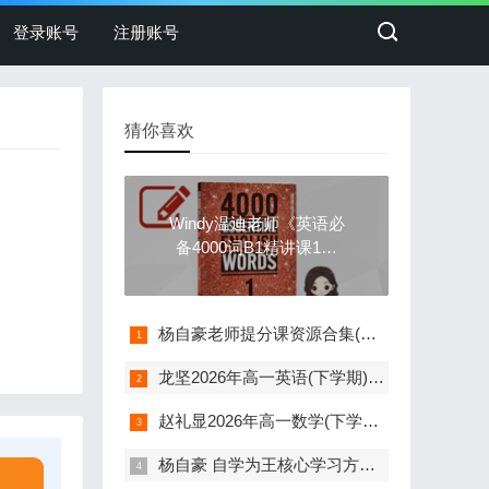
登录账号
注册账号
猜你喜欢
Windy温迪老师《英语必
备4000词B1精讲课120
节》
杨自豪老师提分课资源合集(含作文视频课)
龙坚2026年高一英语(下学期)寒春联报班
赵礼显2026年高一数学(下学期)寒春联报班
杨自豪 自学为王核心学习方法课33讲