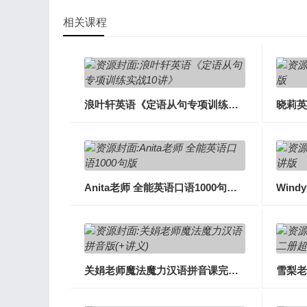
相关课程
浪叶轩英语《定语从句专项训练实战课10讲》
晓莉英
Anita老师 全能英语口语1000句视频课完整版
Win
关娟老师魔法魔力汉语拼音课完整版(视频+讲义)