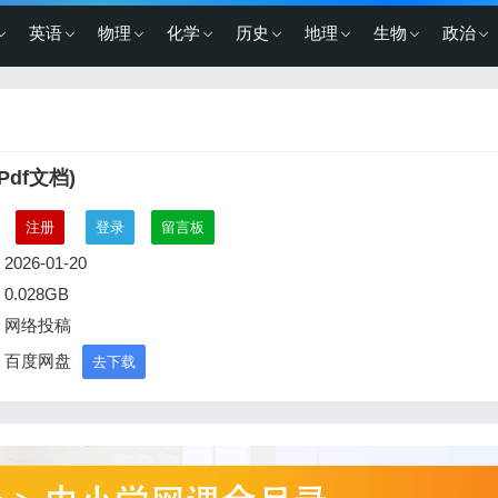
英语
物理
化学
历史
地理
生物
政治
df文档)
：
注册
登录
留言板
2026-01-20
0.028GB
：网络投稿
：百度网盘
去下载