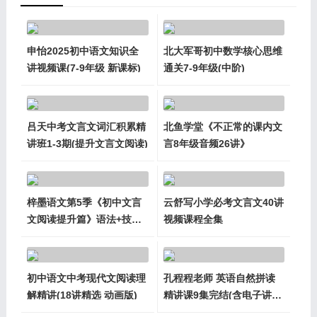
申怡2025初中语文知识全
北大军哥初中数学核心思维
讲视频课(7-9年级 新课标)
通关7-9年级(中阶)
吕天中考文言文词汇积累精
北鱼学堂《不正常的课内文
讲班1-3期(提升文言文阅读)
言8年级音频26讲》
梓墨语文第5季《初中文言
云舒写小学必考文言文40讲
文阅读提升篇》语法+技巧
视频课程全集
+真题
初中语文中考现代文阅读理
孔程程老师 英语自然拼读
解精讲(18讲精选 动画版)
精讲课9集完结(含电子讲
义)