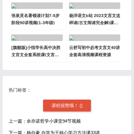
张泉灵名著领读计划7-9岁
杨洋语文b站 2023文言文这
阶段90讲视频(1-3年级)
样读(古文阅读完全解)课程
资源
[旗舰版]小恒学长高中决胜
云舒写初中必考文言文40讲
文言文全套系统课(文言文&
全套高清视频课程资源
诗歌)
热门标签：
课程很赞哦！
(
)
上一篇：余亦诺哲学小课堂94节视频
下一篇：杨自豪 自学为王核心学习方法课33讲