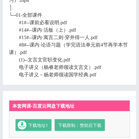
习）.mp4
│
└─01-全部课件
#1#--课前必看说明.pdf
#14#--课内·活板（上）.pdf
#15#--课内·寓言二则·穿井得一人.pdf
#8#--课内·论语习题（学完语法单元前4节再学本节
课）.pdf
(1)--文言文官职变化.pdf
电子讲义（杨睿老师领读文言文）.pdf
电子讲义－杨老师领读国学经典.pdf
本套网课-百度云网盘下载地址
下载地址1
下载限制：赞助后下载