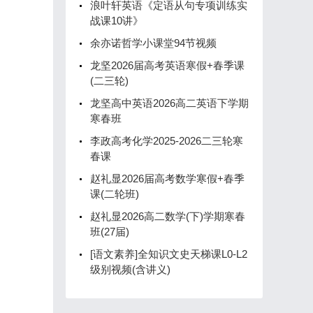
浪叶轩英语《定语从句专项训练实
战课10讲》
余亦诺哲学小课堂94节视频
龙坚2026届高考英语寒假+春季课
(二三轮)
龙坚高中英语2026高二英语下学期
寒春班
李政高考化学2025-2026二三轮寒
春课
赵礼显2026届高考数学寒假+春季
课(二轮班)
赵礼显2026高二数学(下)学期寒春
班(27届)
[语文素养]全知识文史天梯课L0-L2
级别视频(含讲义)