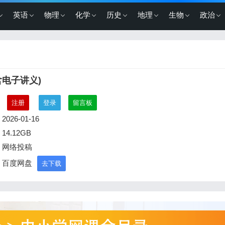
英语
物理
化学
历史
地理
生物
政治
含电子讲义)
：
注册
登录
留言板
2026-01-16
14.12GB
：网络投稿
：百度网盘
去下载