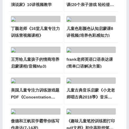
演说家》10讲视频教学
课(20个亲子游戏 轻松提升
专注力)
丁颖老师《16堂儿童专注力
儿童色彩颜色认知启蒙课8
训练营视频课程》
讲视频(培养色彩感知力)
王芳给儿童孩子的情商培养
frank老师英语口语表达课
启蒙课程(音频Mp3)
(简单口语解决方案)
美国儿童专注力训练游戏题
儿童古典音乐启蒙《小龙老
PDF《Concentration
师唱古典2018季》音乐启
exercises for kids》两册
蒙音频课程
傲德和王帆双学霸带你练写
《趣味儿童笔控训练图打印
作表达(7-14岁)
pdf文档》初中高阶控笔能