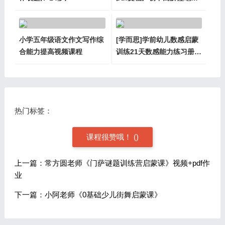
力训练册下载
小学五年级语文作文写作综
[学而思]学前幼儿数感启蒙
合能力提高视频课程
训练21天数感能力练习册
PDF(3-6岁)
热门标签：
课程很赞哦！
(
)
上一篇：常方圆老师《门萨谜题训练营启蒙课》视频+pdf作
业
下一篇：小阿老师《0基础少儿街舞启蒙课》