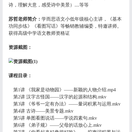
诗，理解大意，感受诗中美景）....等等
苏哲老师简介：
学而思语文小低年级核心主讲，《基本
功同步练》《看图写话》等畅销教辅编委，特邀讲师。
获得高级中学语文教师资格证
资源截图：
课程目录：
第1讲 《我家是动物园》——新颖的人物介绍.mp4
第2讲 汉字古怪国——汉字的起源和结构.mkv
第3讲 《爷爷一定有办法》——量词积累与运用.mkv
第4讲 古诗——美景专题.mkv
第5讲 单图看图说话——学说四素句.mkv
第6讲 《弟子规》——父母的话放心上.mkv