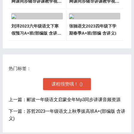
网课同步辅导讲课教学视频
网课同步辅导讲课教学视频
全集
课程全集
刘洋2023六年级语文下寒
张驰语文2023四年级下学
假预习A+班(部编版 含讲
期春季A+班(部编 含讲义)
义)
热门标签：
课程很赞哦！
(
)
上一篇：郦波一年级语文启蒙全年Mp3同步讲课音频资源
下一篇：苏哲2023一年级语文上秋季拔高班A+(部编版 含讲
义)