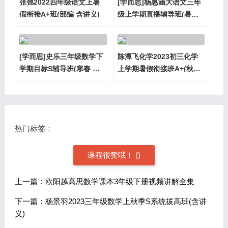
张弛2022四年级语文上暑
[学而思]杨惠涵大语文三年
假衔接A+班(部编 含讲义)
级上学期直播辅导班(暑秋
含讲义)
[学而思]史乐三年级数学下
陈潭飞化学2023初三化学
学期目标S辅导班(寒春 含
上学期暑假衔接班A+(秋上
讲义)
含讲义)
热门标签：
课程很赞哦！
(
)
上一篇：欧阳越高思数学课本3年级下册视频讲解全集
下一篇：杨景羽2023三年级数学上秋季S系统拔高班(含讲
义)