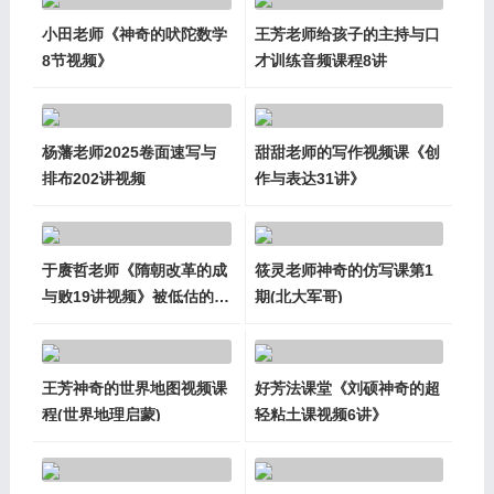
小田老师《神奇的吠陀数学
王芳老师给孩子的主持与口
8节视频》
才训练音频课程8讲
杨藩老师2025卷面速写与
甜甜老师的写作视频课《创
排布202讲视频
作与表达31讲》
于赓哲老师《隋朝改革的成
筱灵老师神奇的仿写课第1
与败19讲视频》被低估的王
期(北大军哥)
朝
王芳神奇的世界地图视频课
好芳法课堂《刘硕神奇的超
程(世界地理启蒙)
轻粘土课视频6讲》