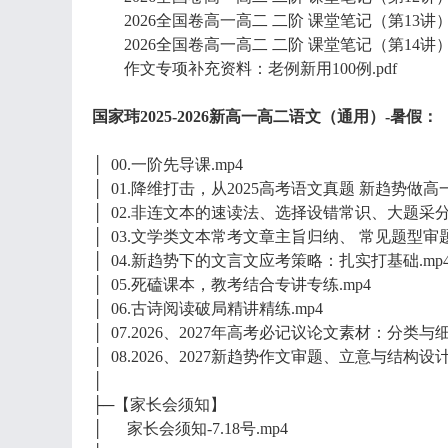
​​​​​​​2026全国卷高一高二 二阶 课堂笔记（第13讲）.
​​​​​​​2026全国卷高一高二 二阶 课堂笔记（第14讲）.
作文专项补充资料：老例新用100例.pdf
国家玮2025-2026新高一高二语文（通用）-暑假：
│ 00.一阶先导课.mp4
│ 01.降维打击，从2025高考语文真题 新趋势做
│ 02.非连文本的速读法、选择设错常识、大题采分妙
│ 03.文学类文本常考文章主旨归纳、 常见题型审
│ 04.新趋势下的文言文应考策略：扎实打基础.mp
│ 05.死磕课本，教考结合专讲专练.mp4
│ 06.古诗阅读破局精讲精练.mp4
│ 07.2026、2027年高考必记议论文素材：分类与细
│ 08.2026、2027新趋势作文审题、立意与结构设计
│
├─【家长会须知】
│ 家长会须知-7.18号.mp4