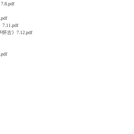
.pdf
df
1.pdf
》7.12.pdf
df