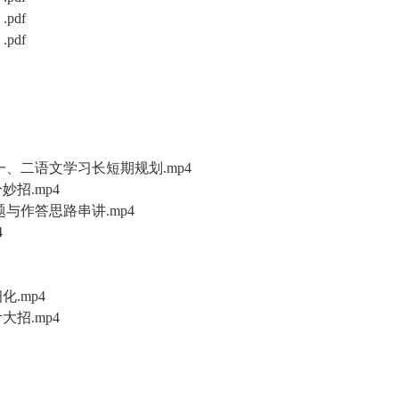
pdf
pdf
高一、二语文学习长短期规划.mp4
招.mp4
题与作答思路串讲.mp4
4
化.mp4
大招.mp4