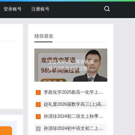
登录账号
注册账号
猜你喜欢
龙坚2024高三英语高频
核心985单词保过营(视
频+电子讲义)
李政化学2025新高一化学上暑秋联报班(28届)
赵礼显2026届数学高三(上)高考一轮复习班
孙清珍2024初二语文上秋季拔高A+班(全国版 含讲义)
孙清珍2024初中语文初二上暑假A+班(18讲 含讲义)