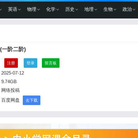
英语
物理
化学
历史
地理
生物
政治
(一阶二阶)
：
注册
登录
留言板
2025-07-12
9.74GB
：网络投稿
：百度网盘
去下载