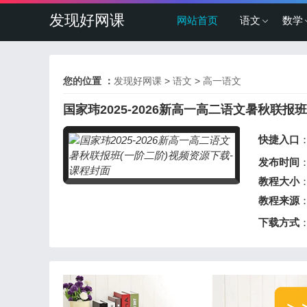
发现好网课
网站首页
语文
数学
您的位置 ：
发现好网课
>
语文
>
高一语文
国家玮2025-2026新高一高二语文暑秋联报班
快捷入口
发布时间
：
教程大小
：
教程来源
下载方式