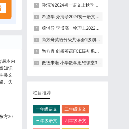
孙清珍2024初一语文上秋季拔高班(全国 含讲义)
希望学 孙清珍2024初一语文上暑假班全国版(含讲义)
猿辅导 李博高一物理上2022暑秋联报班
尚方舟英语分级共读会1级别录播课(曹文)
尚方舟 剑桥英语FCE级别系统课+真题课(240讲全)
合课本内
傲德来啦 小学数学思维课堂35讲
点知识
学类文
点、失
栏目推荐
一年级语文
二年级语文
方20
三年级语文
四年级语文