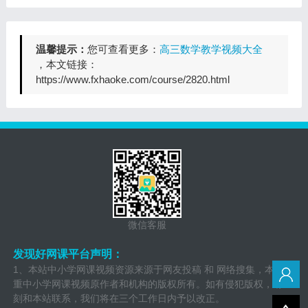
温馨提示：
您可查看更多：
高三数学教学视频大全
，本文链接：
https://www.fxhaoke.com/course/2820.html
微信客服
发现好网课平台声明：
1、本站中小学网课视频资源来源于网友投稿 和 网络搜集，本站尊
重中小学网课视频原作者和机构的版权所有。如有侵犯版权，请立
刻和本站联系，我们将在三个工作日内予以改正。