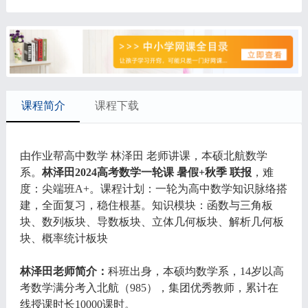
课程简介
课程下载
由作业帮高中数学 林泽田 老师讲课，本硕北航数学
系。
林泽田2024高考数学一轮课 暑假+秋季 联报
，难
度：尖端班A+。课程计划：一轮为高中数学知识脉络搭
建，全面复习，稳住根基。知识模块：函数与三角板
块、数列板块、导数板块、立体几何板块、解析几何板
块、概率统计板块
林泽田老师简介：
科班出身，本硕均数学系，14岁以高
考数学满分考入北航（985），集团优秀教师，累计在
线授课时长10000课时。