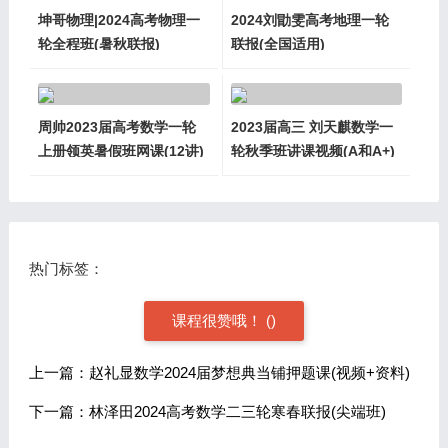
坤哥物理|2024高考物理一
2024刘勖雯高考地理一轮
轮全程班(暑秋联报)
联报(全国适用)
周帅2023届高考数学一轮
2023届高三 刘天麒数学一
上册领英暑假班网课(12讲)
轮秋季班讲课视频(A和A+)
热门标签：
课程很赞哦！
(
)
上一篇：赵礼显数学2024届梦想典当铺押题课(视频+资料)
下一篇：林泽田2024高考数学二三轮寒春联报(尖端班)