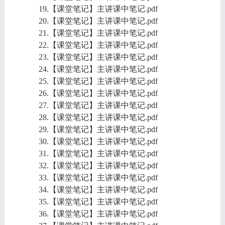
19.【课堂笔记】主讲课中笔记.pdf
20.【课堂笔记】主讲课中笔记.pdf
21.【课堂笔记】主讲课中笔记.pdf
22.【课堂笔记】主讲课中笔记.pdf
23.【课堂笔记】主讲课中笔记.pdf
24.【课堂笔记】主讲课中笔记.pdf
25.【课堂笔记】主讲课中笔记.pdf
26.【课堂笔记】主讲课中笔记.pdf
27.【课堂笔记】主讲课中笔记.pdf
28.【课堂笔记】主讲课中笔记.pdf
29.【课堂笔记】主讲课中笔记.pdf
30.【课堂笔记】主讲课中笔记.pdf
31.【课堂笔记】主讲课中笔记.pdf
32.【课堂笔记】主讲课中笔记.pdf
33.【课堂笔记】主讲课中笔记.pdf
34.【课堂笔记】主讲课中笔记.pdf
35.【课堂笔记】主讲课中笔记.pdf
36.【课堂笔记】主讲课中笔记.pdf