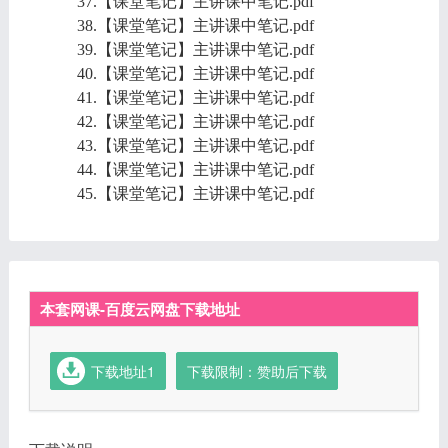
37.【课堂笔记】主讲课中笔记.pdf
38.【课堂笔记】主讲课中笔记.pdf
39.【课堂笔记】主讲课中笔记.pdf
40.【课堂笔记】主讲课中笔记.pdf
41.【课堂笔记】主讲课中笔记.pdf
42.【课堂笔记】主讲课中笔记.pdf
43.【课堂笔记】主讲课中笔记.pdf
44.【课堂笔记】主讲课中笔记.pdf
45.【课堂笔记】主讲课中笔记.pdf
本套网课-百度云网盘下载地址
下载地址1
下载限制：赞助后下载