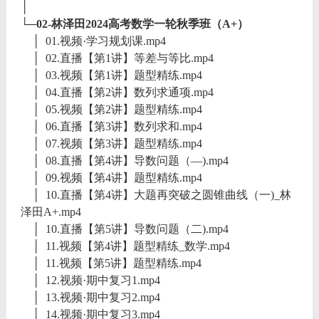
│
└─02-林泽田2024高考数学一轮秋季班（A+）
│ 01.视频·学习规划课.mp4
│ 02.直播【第1讲】等差与等比.mp4
│ 03.视频【第1讲】题型精练.mp4
│ 04.直播【第2讲】数列求通项.mp4
│ 05.视频【第2讲】题型精练.mp4
│ 06.直播【第3讲】数列求和.mp4
│ 07.视频【第3讲】题型精练.mp4
│ 08.直播【第4讲】导数问题（—).mp4
│ 09.视频【第4讲】题型精练.mp4
│ 10.直播【第4讲】大题再突破之圆锥曲线（一)_林
泽田A+.mp4
│ 10.直播【第5讲】导数问题（二).mp4
│ 11.视频【第4讲】题型精练_数学.mp4
│ 11.视频【第5讲】题型精练.mp4
│ 12.视频·期中复习1.mp4
│ 13.视频·期中复习2.mp4
│ 14.视频·期中复习3.mp4