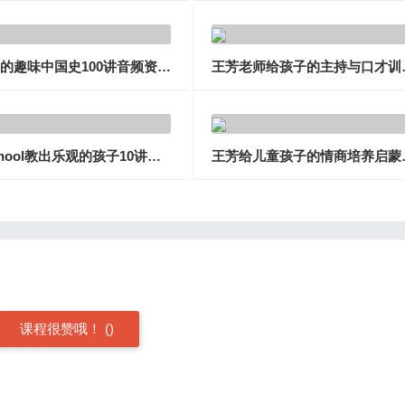
给孩子的趣味中国史100讲音频资源(张国庆 陆佳炜)
王芳老师给
ahaschool教出乐观的孩子10讲音频资源(快乐成长必修课)
王芳给儿童
课程很赞哦！
(
)