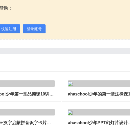
赞助；
快速注册
登录账号
ahashool少年第一堂品德课10讲视频
《4000+汉字启蒙拼音识字卡片》常用中文认字卡制作PDF/WORD
ahaschool少年PPT幻灯片设