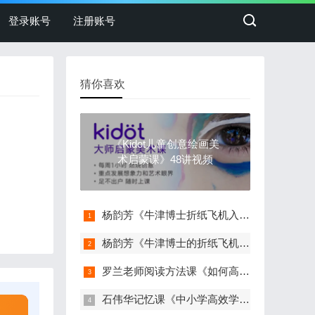
登录账号
注册账号
猜你喜欢
《Kidot儿童创意绘画美
术启蒙课》48讲视频
杨韵芳《牛津博士折纸飞机入门课1》15讲视频
杨韵芳《牛津博士的折纸飞机课2》20讲视频教程
罗兰老师阅读方法课《如何高效阅读一本书》8讲音频
石伟华记忆课《中小学高效学习记忆法》10讲视频