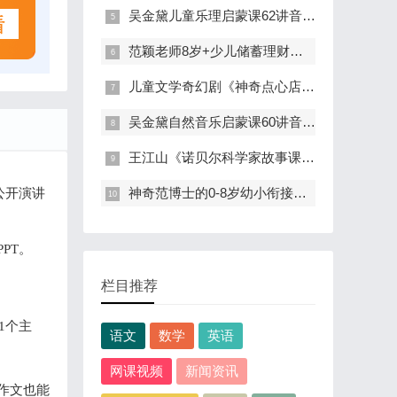
吴金黛儿童乐理启蒙课62讲音频+文档(金曲奖得主教你轻松学乐理)
范颖老师8岁+少儿储蓄理财启蒙教育40讲音频资源(财商课)
儿童文学奇幻剧《神奇点心店》52讲音频资源
吴金黛自然音乐启蒙课60讲音频+文档(492种声音开发音乐潜力)
王江山《诺贝尔科学家故事课》科学史讲解42讲音频资源
神奇范博士的0-8岁幼小衔接入学准备课17讲视频
公开演讲
PT。
栏目推荐
1个主
语文
数学
英语
网课视频
新闻资讯
写作文也能