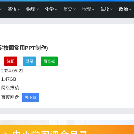
英语
物理
化学
历史
地理
生物
政治
定校园常用PPT制作)
：
注册
登录
留言板
2024-05-21
1.47GB
：网络投稿
：百度网盘
去下载