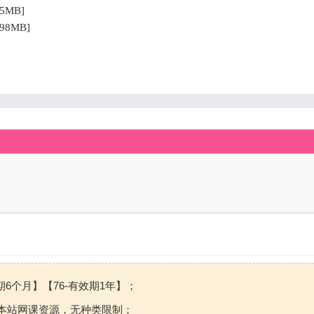
5MB]
8MB]
期6个月】【76-有效期1年】；
本站网课资源，无种类限制；