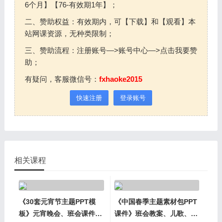
6个月】【76-有效期1年】；
二、赞助权益：有效期内，可【下载】和【观看】本
站网课资源，无种类限制；
三、赞助流程：注册账号—>账号中心—>点击我要赞
助；
有疑问，客服微信号：
fxhaoke2015
快速注册
登录账号
相关课程
《30套元宵节主题PPT模
《中国春季主题素材包PPT
板》元宵晚会、班会课件幻
课件》班会教案、儿歌、绘