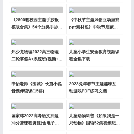
灯片
本
《2800套校园主题手抄报
《中秋节主题风俗互动游戏
模版合集》54个分类手抄报
ppt素材包》中秋节启蒙认
设计WORD文档
知PDF练习册
郑少龙物理2022高三物理
儿童小学生安全教育视频课
二轮寒假A+系统班(视频+课
程全集下载
件)
申怡老师《围城》长篇小说
2023兔年春节主题趣味互
音频伴读课(15讲)
动游戏PDF练习文档
国家玮2022高考语文押题
儿童动物科普《如果我是一
冲分营课程资源(含电子课
只动物》国语52集视频纪录
件)
片