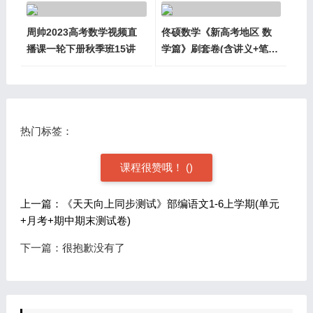
周帅2023高考数学视频直
佟硕数学《新高考地区 数
播课一轮下册秋季班15讲
学篇》刷套卷(含讲义+笔
记)
热门标签：
课程很赞哦！
(
)
上一篇：《天天向上同步测试》部编语文1-6上学期(单元
+月考+期中期末测试卷)
下一篇：很抱歉没有了