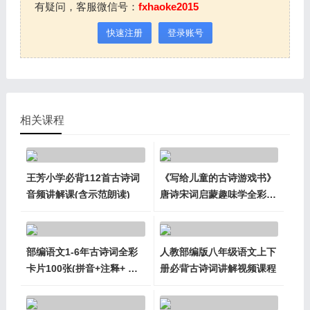
有疑问，客服微信号：
fxhaoke2015
快速注册
登录账号
相关课程
王芳小学必背112首古诗词
《写给儿童的古诗游戏书》
音频讲解课(含示范朗读)
唐诗宋词启蒙趣味学全彩四
册PDF
部编语文1-6年古诗词全彩
人教部编版八年级语文上下
卡片100张(拼音+注释+ 译
册必背古诗词讲解视频课程
文)