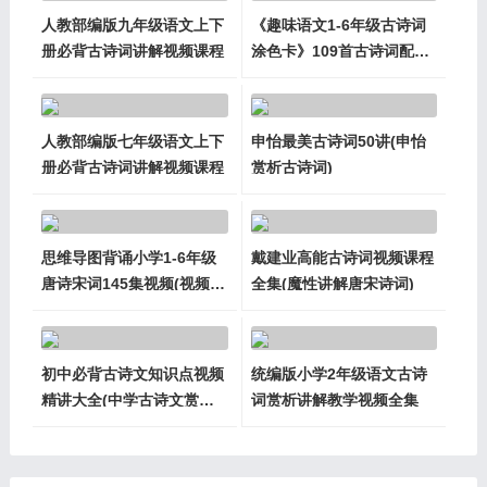
人教部编版九年级语文上下
《趣味语文1-6年级古诗词
册必背古诗词讲解视频课程
涂色卡》109首古诗词配画
线稿着色图片
人教部编版七年级语文上下
申怡最美古诗词50讲(申怡
册必背古诗词讲解视频课程
赏析古诗词)
思维导图背诵小学1-6年级
戴建业高能古诗词视频课程
唐诗宋词145集视频(视频
全集(魔性讲解唐宋诗词)
+导图)
初中必背古诗文知识点视频
统编版小学2年级语文古诗
精讲大全(中学古诗文赏析
词赏析讲解教学视频全集
解析)