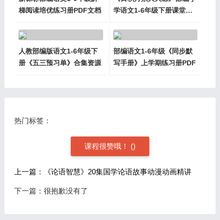
梯阅读培优练习册PDF文档
学语文1-6年级下册课堂综
合培优训练
人教部编版语文1-6年级下
部编语文1-6年级《同步默
册《五三预习单》合集资源
写手册》上学期练习册PDF
热门标签：
课程很赞哦！
(
)
上一篇：《论语智慧》20集国学论语故事动漫动画精讲
下一篇：很抱歉没有了