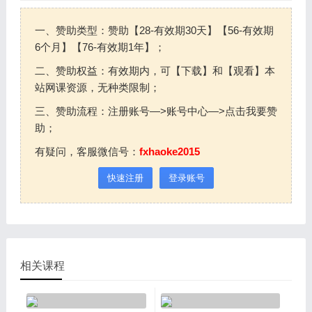
一、赞助类型：赞助【28-有效期30天】【56-有效期
6个月】【76-有效期1年】；
二、赞助权益：有效期内，可【下载】和【观看】本
站网课资源，无种类限制；
三、赞助流程：注册账号—>账号中心—>点击我要赞
助；
有疑问，客服微信号：
fxhaoke2015
快速注册
登录账号
相关课程