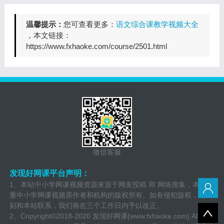
温馨提示：
您可查看更多：
语文综合课教学视频大全
，本文链接：
https://www.fxhaoke.com/course/2501.html
微信客服
发现好网课平台声明：
1、本站中小学网课视频资源来源于网友投稿 和 网络搜集，本站尊
重中小学网课视频原作者和机构的版权所有。如有侵犯版权，请立
刻和本站联系，我们将在三个工作日内予以改正。
2、Copyright©2018-2020 发现好网课(www.fxhaoke.com) All