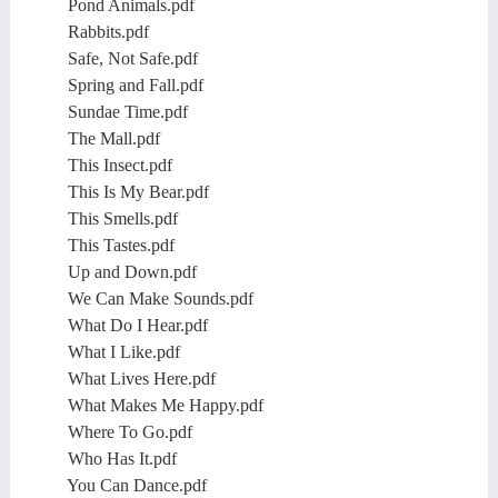
Pond Animals.pdf
Rabbits.pdf
Safe, Not Safe.pdf
Spring and Fall.pdf
Sundae Time.pdf
The Mall.pdf
This Insect.pdf
This Is My Bear.pdf
This Smells.pdf
This Tastes.pdf
Up and Down.pdf
We Can Make Sounds.pdf
What Do I Hear.pdf
What I Like.pdf
What Lives Here.pdf
What Makes Me Happy.pdf
Where To Go.pdf
Who Has It.pdf
You Can Dance.pdf