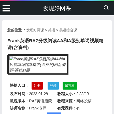
发现好网课
您的位置 ：
发现好网课
>
英语
>
英语综合课
Frank英语RAZ分级阅读AA和A级别单词视频精
讲(含资料)
快捷入口
：
注册
登录
留言板
发布时间
：2023-01-28
教程大小
：2.83GB
教程版本
：RAZ英语启蒙
教程来源
：网络投稿
讲师名称
：Frank老师
有无课件
：有