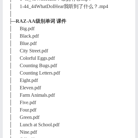
│ 1-44_44WhatDoIHear我听到了什么？.mp4
│
├─RAZ-AA级别单词 课件
│ Big.pdf
│ Black.pdf
│ Blue.pdf
│ City Street.pdf
│ Colorful Eggs.pdf
│ Counting Bugs.pdf
│ Counting Letters.pdf
│ Eight.pdf
│ Eleven.pdf
│ Farm Animals.pdf
│ Five.pdf
│ Four.pdf
│ Green.pdf
│ Lunch at School.pdf
│ Nine.pdf