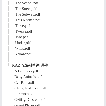
│ The School.pdf
│ The Street.pdf
│ The Subway.pdf
│ This Kitchen.pdf
│ Three.pdf
│ Twelve.pdf
│ Two.pdf
│ Under.pdf
│ White.pdf
│ Yellow.pdf
│
└─RAZ-A级别单词 课件
A Fish Sees.pdf
Baby Animals.pdf
Car Parts.pdf
Clean, Not Clean.pdf
For Mom.pdf
Getting Dressed.pdf
Going Places.pdf