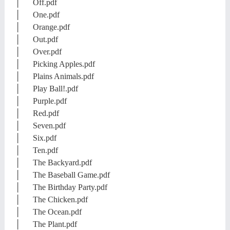
│ Off.pdf
│ One.pdf
│ Orange.pdf
│ Out.pdf
│ Over.pdf
│ Picking Apples.pdf
│ Plains Animals.pdf
│ Play Ball!.pdf
│ Purple.pdf
│ Red.pdf
│ Seven.pdf
│ Six.pdf
│ Ten.pdf
│ The Backyard.pdf
│ The Baseball Game.pdf
│ The Birthday Party.pdf
│ The Chicken.pdf
│ The Ocean.pdf
│ The Plant.pdf