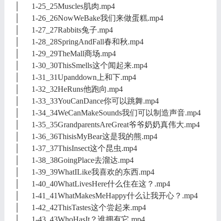
│ 1-25_25Muscles肌肉.mp4
│ 1-26_26NowWeBake我们来做蛋糕.mp4
│ 1-27_27Rabbits兔子.mp4
│ 1-28_28SpringAndFall春和秋.mp4
│ 1-29_29TheMall商场.mp4
│ 1-30_30ThisSmells这个闻起来.mp4
│ 1-31_31Upanddown上和下.mp4
│ 1-32_32HeRuns他跑向.mp4
│ 1-33_33YouCanDance你可以跳舞.mp4
│ 1-34_34WeCanMakeSounds我们可以制造声音.mp4
│ 1-35_35GrandparentsAreGreat爷爷奶奶真伟大.mp4
│ 1-36_36ThisisMyBear这是我的熊.mp4
│ 1-37_37ThisInsect这个昆虫.mp4
│ 1-38_38GoingPlace去溜达.mp4
│ 1-39_39WhatILike我喜欢的东西.mp4
│ 1-40_40WhatLivesHere什么住在这？.mp4
│ 1-41_41WhatMakesMeHappy什么让我开心？.mp4
│ 1-42_42ThisTastes这个尝起来.mp4
│ 1-43_43WhoHasIt？谁拥有它.mp4