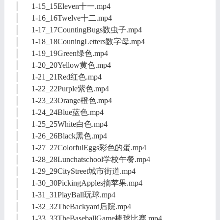
│ 1-15_15Eleven十一.mp4
│ 1-16_16Twelve十二.mp4
│ 1-17_17CountingBugs数虫子.mp4
│ 1-18_18CouningLetters数字母.mp4
│ 1-19_19Green绿色.mp4
│ 1-20_20Yellow黄色.mp4
│ 1-21_21Red红色.mp4
│ 1-22_22Purple紫色.mp4
│ 1-23_23Orange橙色.mp4
│ 1-24_24Blue蓝色.mp4
│ 1-25_25White白色.mp4
│ 1-26_26Black黑色.mp4
│ 1-27_27ColorfulEggs彩色的蛋.mp4
│ 1-28_28Lunchatschool学校午餐.mp4
│ 1-29_29CityStreet城市街道.mp4
│ 1-30_30PickingApples摘苹果.mp4
│ 1-31_31PlayBall玩球.mp4
│ 1-32_32TheBackyard后院.mp4
│ 1-33_33TheBaseballGame棒球比赛.mp4