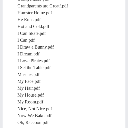
Grandparents are Great!.pdf
Hamster Home.pdf
He Runs.pdf
Hot and Cold.pdf
I Can Skate.pdf
I Can.pdf
I Draw a Bunny.pdf
I Dream.pdf
I Love Pirates.pdf
I Set the Table.pdf
Muscles.pdf
My Face.pdf
My Hair.pdf
My House.pdf
My Room.pdf
Nice, Not Nice.pdf
Now We Bake.pdf
Oh, Raccoon.pdf