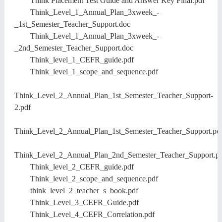
Think Placement Test Guide and Answer Key Final.pdf
Think_Level_1_Annual_Plan_3xweek_-
_1st_Semester_Teacher_Support.doc
Think_Level_1_Annual_Plan_3xweek_-
_2nd_Semester_Teacher_Support.doc
Think_level_1_CEFR_guide.pdf
Think_level_1_scope_and_sequence.pdf
Think_Level_2_Annual_Plan_1st_Semester_Teacher_Support-
2.pdf
Think_Level_2_Annual_Plan_1st_Semester_Teacher_Support.pd
Think_Level_2_Annual_Plan_2nd_Semester_Teacher_Support.p
Think_level_2_CEFR_guide.pdf
Think_level_2_scope_and_sequence.pdf
think_level_2_teacher_s_book.pdf
Think_Level_3_CEFR_Guide.pdf
Think_Level_4_CEFR_Correlation.pdf