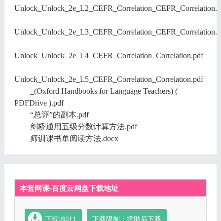
Unlock_Unlock_2e_L2_CEFR_Correlation_CEFR_Correlation.p
Unlock_Unlock_2e_L3_CEFR_Correlation_CEFR_Correlation.p
Unlock_Unlock_2e_L4_CEFR_Correlation_Correlation.pdf
Unlock_Unlock_2e_L5_CEFR_Correlation_Correlation.pdf
_(Oxford Handbooks for Language Teachers) (
PDFDrive ).pdf
“总评”的副本.pdf
剑桥通用五级分数计算方法.pdf
师训课书单阅读方法.docx
本套网课-百度云网盘下载地址
下载地址1
下载限制：赞助后下载