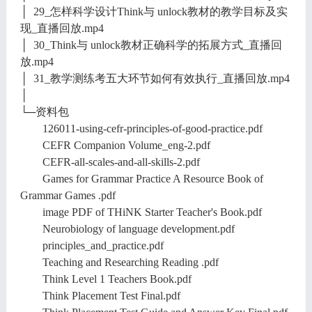
│ 29_怎样科学设计Think与 unlock教材的教学目标及实
现_直播回放.mp4
│ 30_Think与 unlock教材正确科学的拓展方式_直播回
放.mp4
│ 31_教学测练考五大环节如何有效执行_直播回放.mp4
│
└─资料包
126011-using-cefr-principles-of-good-practice.pdf
CEFR Companion Volume_eng-2.pdf
CEFR-all-scales-and-all-skills-2.pdf
Games for Grammar Practice A Resource Book of
Grammar Games .pdf
image PDF of THiNK Starter Teacher's Book.pdf
Neurobiology of language development.pdf
principles_and_practice.pdf
Teaching and Researching Reading .pdf
Think Level 1 Teachers Book.pdf
Think Placement Test Final.pdf