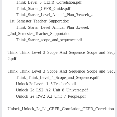
Think_Level_5_CEFR_Correlation.pdf
Think_Starter_CEFR_Guide.pdf
Think_Starter_Level_Annual_Plan_3xweek_-
_1st_Semester_Teacher_Support.doc
Think_Starter_Level_Annual_Plan_3xweek_-
_2nd_Semester_Teacher_Support.doc
Think_Starter_scope_and_sequence.pdf
Think_Think_Level_3_Scope_And_Sequence_Scope_and_Seque
2.pdf
Think_Think_Level_3_Scope_And_Sequence_Scope_and_Seque
Think_Think_Level_4_Scope_and_Sequence.pdf
Unlock 2e Levels 1–5 Teacher’s.pdf
Unlock_2e_LS2_A2_Unit_8_Universe.pdf
Unlock_2e_RW2_A2_Unit_7_People.pdf
Unlock_Unlock_2e_L1_CEFR_Correlation_CEFR_Correlation.p