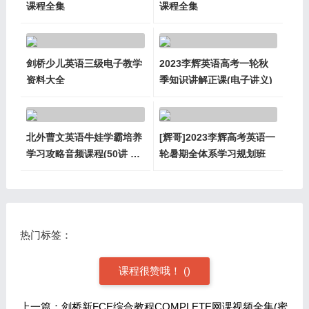
课程全集
课程全集
剑桥少儿英语三级电子教学
2023李辉英语高考一轮秋
资料大全
季知识讲解正课(电子讲义)
北外曹文英语牛娃学霸培养
[辉哥]2023李辉高考英语一
学习攻略音频课程(50讲 含
轮暑期全体系学习规划班
电子讲义)
热门标签：
课程很赞哦！
(
)
上一篇：剑桥新FCE综合教程COMPLETE网课视频全集(蜜