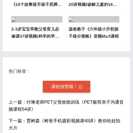
《10个故事提升孩子思辨能
20讲视频(破解儿童的16种
力》
成长困境)
2-3岁宝宝早教父母育儿必
温爸教子《六年级小升初孩
修课37讲视频(科学的早期
子提分策略》音频Mp3课程
发展家庭指导课)
热门标签：
课程很赞哦！
(
)
上一篇：付琳老师PET父母效能训练《PET极简亲子沟通音
频课程54讲》
下一篇：贾树森《树爸手机摄影视频课40讲》教你给娃拍
大片