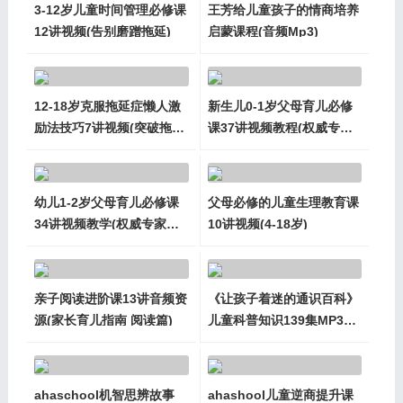
3-12岁儿童时间管理必修课
王芳给儿童孩子的情商培养
12讲视频(告别磨蹭拖延)
启蒙课程(音频Mp3)
12-18岁克服拖延症懒人激
新生儿0-1岁父母育儿必修
励法技巧7讲视频(突破拖延
课37讲视频教程(权威专家
瓶颈)
育儿技巧)
幼儿1-2岁父母育儿必修课
父母必修的儿童生理教育课
34讲视频教学(权威专家育
10讲视频(4-18岁)
儿指南)
亲子阅读进阶课13讲音频资
《让孩子着迷的通识百科》
源(家长育儿指南 阅读篇)
儿童科普知识139集MP3音
频资源
ahaschool机智思辨故事
ahashool儿童逆商提升课