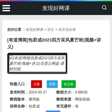
发现好网课
您的位置 ：
发现好网课
>
语文
>
语文综合课
[有道博闻]包君成2023四方采风夏芒班(视频+讲
义)
快捷入口
：
注册
登录
留言板
发布时间
：2024-05-27
教程大小
：4.88GB
教程版本
：通用版
教程来源
：网络投稿
讲师名称
：包君成
有无课件
：有